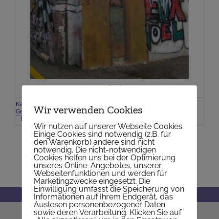
Maiandachten
Kategorien:
Aktuelles FranZ
,
Aktuelles Nepomuk
,
Gebet
,
Wir verwenden Cookies
Geistliches
,
Gottesdienste
,
Liturgie
,
Maiandachten
,
Maria
Last Updated: 23. Juli 2026
Wir nutzen auf unserer Webseite Cookies.
Einige Cookies sind notwendig (z.B. für
den Warenkorb) andere sind nicht
notwendig. Die nicht-notwendigen
Cookies helfen uns bei der Optimierung
unseres Online-Angebotes, unserer
Webseitenfunktionen und werden für
Marketingzwecke eingesetzt. Die
Einwilligung umfasst die Speicherung von
Informationen auf Ihrem Endgerät, das
Auslesen personenbezogener Daten
sowie deren Verarbeitung. Klicken Sie auf