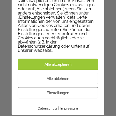
„Alle akzeptieren“, um in den Einsatz von
PFARRE ST. JOHANN NEPOMUK
nicht notwendigen Cookies einzuwilligen
oder auf „Alle ablehnen“, wenn Sie sich
anders entscheiden. Sie können unter
Nepomukgasse 1, 1020 Wien
„Einstellungen verwalten“ detaillierte
Informationen der von uns eingesetzten
Telefon
+43 1 214 64 94
Arten von Cookies erhalten und deren
E-Mail
Pfarrkanzlei
Einstellungen aufrufen. Sie können die
Einstellungen jederzeit aufrufen und
Web
www.pfarre-nepomuk.at
Cookies auch nachträglich jederzeit
abwählen (z.B. in der
Auf KARTE anzeigen
Datenschutzerklärung oder unten auf
unserer Webseite).
WIR SIND FÜR SIE DA
Alle akzeptieren
Montag | geschlossen
Alle ablehnen
Dienstag | 9-12 Uhr
Mittwoch | 9-12 Uhr
Einstellungen
Donnerstag | 17-19 Uhr
Freitag | 9-12 Uhr
|
Datenschutz
Impressum