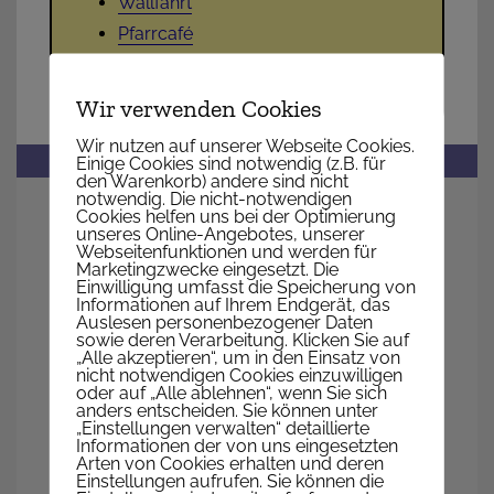
Wallfahrt
Pfarrcafé
Punschstand
Wir verwenden Cookies
Wir nutzen auf unserer Webseite Cookies.
Einige Cookies sind notwendig (z.B. für
den Warenkorb) andere sind nicht
notwendig. Die nicht-notwendigen
Cookies helfen uns bei der Optimierung
PFARRE ST. JOHANN NEPOMUK
unseres Online-Angebotes, unserer
Webseitenfunktionen und werden für
Marketingzwecke eingesetzt. Die
Nepomukgasse 1, 1020 Wien
Einwilligung umfasst die Speicherung von
Informationen auf Ihrem Endgerät, das
Telefon
+43 1 214 64 94
Auslesen personenbezogener Daten
E-Mail
Pfarrkanzlei
sowie deren Verarbeitung. Klicken Sie auf
„Alle akzeptieren“, um in den Einsatz von
Web
www.pfarre-nepomuk.at
nicht notwendigen Cookies einzuwilligen
oder auf „Alle ablehnen“, wenn Sie sich
Auf KARTE anzeigen
anders entscheiden. Sie können unter
„Einstellungen verwalten“ detaillierte
Informationen der von uns eingesetzten
Arten von Cookies erhalten und deren
Einstellungen aufrufen. Sie können die
WIR SIND FÜR SIE DA