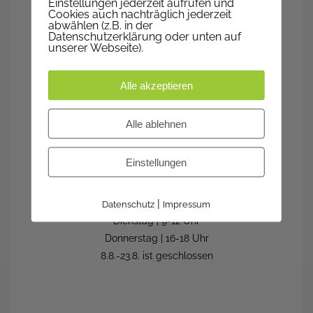
Einstellungen jederzeit aufrufen und
Cookies auch nachträglich jederzeit
abwählen (z.B. in der
Montag | geschlossen
Datenschutzerklärung oder unten auf
unserer Webseite).
Dienstag | 9-12 Uhr
Mittwoch | 9-12 Uhr
Donnerstag | 17-19 Uhr
Alle akzeptieren
Freitag | 9-12 Uhr
Alle ablehnen
IN DEN FERIEN
Einstellungen
Kanzleistunden in den
|
Sommerferien:
Datenschutz
Impressum
Dienstag | 9-12 Uhr
Donnerstag | 16-18 Uhr
8.8.-23.8. ist geschlossen