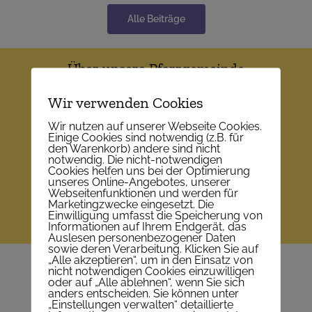
Alle Beiträge
Über unsere Pfarrgemeinde
Wir verwenden Cookies
Wofür wir stehen …
Wir nutzen auf unserer Webseite Cookies.
Einige Cookies sind notwendig (z.B. für
Pfarrkalender
den Warenkorb) andere sind nicht
notwendig. Die nicht-notwendigen
Cookies helfen uns bei der Optimierung
Pfarrmedien
unseres Online-Angebotes, unserer
Webseitenfunktionen und werden für
Marketingzwecke eingesetzt. Die
Einwilligung umfasst die Speicherung von
Pfarrteams
Informationen auf Ihrem Endgerät, das
Auslesen personenbezogener Daten
sowie deren Verarbeitung. Klicken Sie auf
„Alle akzeptieren“, um in den Einsatz von
Das bieten wir an
nicht notwendigen Cookies einzuwilligen
oder auf „Alle ablehnen“, wenn Sie sich
anders entscheiden. Sie können unter
Sakramente (Taufe, …)
„Einstellungen verwalten“ detaillierte