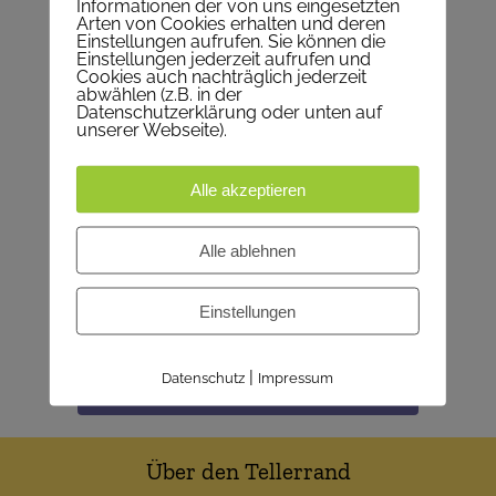
Informationen der von uns eingesetzten
Arten von Cookies erhalten und deren
Spiritualität / Liturgie
Einstellungen aufrufen. Sie können die
Einstellungen jederzeit aufrufen und
Cookies auch nachträglich jederzeit
abwählen (z.B. in der
Gruppen / Gemeinschaft
Datenschutzerklärung oder unten auf
unserer Webseite).
Kinder & Familien
Alle akzeptieren
Pfarrcaritas & Hilfsprojekte
Alle ablehnen
Mitmachen
Einstellungen
Begegnungszentrum FranZ
|
Datenschutz
Impressum
Kindergärten (Nikolausstiftung)
Über den Tellerrand