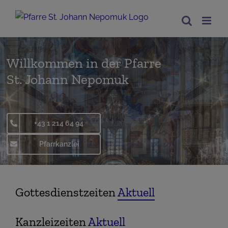
Zum
Inhalt
springen
Willkommen in der Pfarre
St. Johann Nepomuk
+43 1 214 64 94
Pfarrkanzlei
Gottesdienstzeiten
Aktuell
Kanzleizeiten
Aktuell