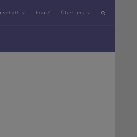
nschaft
FranZ
Über uns