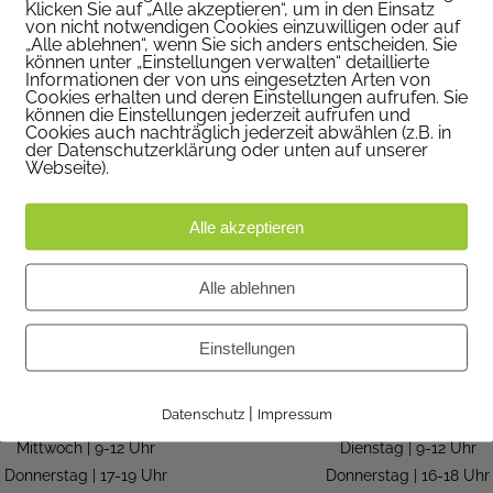
Klicken Sie auf „Alle akzeptieren“, um in den Einsatz
von nicht notwendigen Cookies einzuwilligen oder auf
„Alle ablehnen“, wenn Sie sich anders entscheiden. Sie
können unter „Einstellungen verwalten“ detaillierte
Informationen der von uns eingesetzten Arten von
Cookies erhalten und deren Einstellungen aufrufen. Sie
können die Einstellungen jederzeit aufrufen und
Cookies auch nachträglich jederzeit abwählen (z.B. in
der Datenschutzerklärung oder unten auf unserer
Webseite).
Alle akzeptieren
Alle ablehnen
WIR SIND FÜR SIE DA
IN DEN FERIEN
Einstellungen
Montag | geschlossen
Kanzleistunden in den
|
Datenschutz
Impressum
Dienstag | 9-12 Uhr
Sommerferien:
Mittwoch | 9-12 Uhr
Dienstag | 9-12 Uhr
Donnerstag | 17-19 Uhr
Donnerstag | 16-18 Uhr