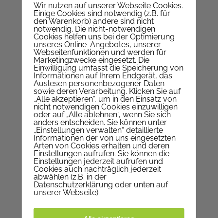
Wir nutzen auf unserer Webseite Cookies.
Nepomukgasse 1, 1020 Wien
Einige Cookies sind notwendig (z.B. für
Telefon
+43 1 214 64 94
den Warenkorb) andere sind nicht
notwendig. Die nicht-notwendigen
E-Mail
Pfarrkanzlei
Cookies helfen uns bei der Optimierung
Web
www.pfarre-nepomuk.at
unseres Online-Angebotes, unserer
Webseitenfunktionen und werden für
Marketingzwecke eingesetzt. Die
Auf KARTE anzeigen
Einwilligung umfasst die Speicherung von
Informationen auf Ihrem Endgerät, das
Auslesen personenbezogener Daten
sowie deren Verarbeitung. Klicken Sie auf
WIR SIND FÜR SIE DA
„Alle akzeptieren“, um in den Einsatz von
nicht notwendigen Cookies einzuwilligen
oder auf „Alle ablehnen“, wenn Sie sich
Montag | geschlossen
anders entscheiden. Sie können unter
„Einstellungen verwalten“ detaillierte
Dienstag | 9-12 Uhr
Informationen der von uns eingesetzten
Arten von Cookies erhalten und deren
Mittwoch | 9-12 Uhr
Einstellungen aufrufen. Sie können die
Donnerstag | 17-19 Uhr
Einstellungen jederzeit aufrufen und
Cookies auch nachträglich jederzeit
Freitag | 9-12 Uhr
abwählen (z.B. in der
Datenschutzerklärung oder unten auf
unserer Webseite).
IN DEN FERIEN