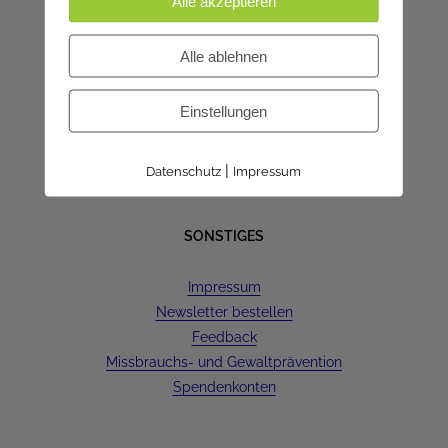
Alle akzeptieren
Kanzleistunden in den
Sommerferien:
Alle ablehnen
Dienstag | 9-12 Uhr
Donnerstag | 16-18 Uhr
Einstellungen
8.8.-23.8. ist geschlossen
|
Datenschutz
Impressum
SONSTIGES
Impressum
Newsletter bestellen
Feedback
Missbrauchs- und Gewaltprävention
Spendenkonten