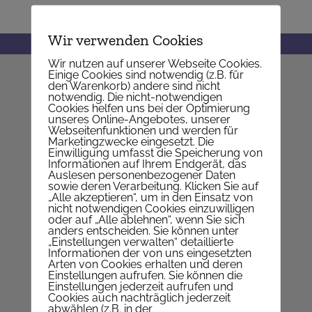
Wir verwenden Cookies
Wir nutzen auf unserer Webseite Cookies.
Einige Cookies sind notwendig (z.B. für
PFARRE ST. JOHANN NEPOMUK
den Warenkorb) andere sind nicht
notwendig. Die nicht-notwendigen
Cookies helfen uns bei der Optimierung
unseres Online-Angebotes, unserer
Nepomukgasse 1, 1020 Wien
Webseitenfunktionen und werden für
Telefon
+43 1 214 64 94
Marketingzwecke eingesetzt. Die
Einwilligung umfasst die Speicherung von
E-Mail
Pfarrkanzlei
Informationen auf Ihrem Endgerät, das
Web
www.pfarre-nepomuk.at
Auslesen personenbezogener Daten
sowie deren Verarbeitung. Klicken Sie auf
„Alle akzeptieren“, um in den Einsatz von
Auf KARTE anzeigen
nicht notwendigen Cookies einzuwilligen
oder auf „Alle ablehnen“, wenn Sie sich
anders entscheiden. Sie können unter
„Einstellungen verwalten“ detaillierte
WIR SIND FÜR SIE DA
Informationen der von uns eingesetzten
Arten von Cookies erhalten und deren
Einstellungen aufrufen. Sie können die
Montag | geschlossen
Einstellungen jederzeit aufrufen und
Cookies auch nachträglich jederzeit
Dienstag | 9-12 Uhr
abwählen (z.B. in der