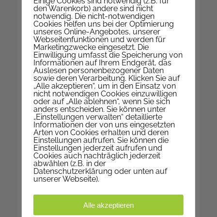
Einige Cookies sind notwendig (z.B. für
E-Mail
Pfarrkanzlei
den Warenkorb) andere sind nicht
notwendig. Die nicht-notwendigen
Web
www.pfarre-nepomuk.at
Cookies helfen uns bei der Optimierung
unseres Online-Angebotes, unserer
Auf KARTE anzeigen
Webseitenfunktionen und werden für
Marketingzwecke eingesetzt. Die
Einwilligung umfasst die Speicherung von
Informationen auf Ihrem Endgerät, das
Auslesen personenbezogener Daten
WIR SIND FÜR SIE DA
sowie deren Verarbeitung. Klicken Sie auf
„Alle akzeptieren“, um in den Einsatz von
nicht notwendigen Cookies einzuwilligen
Montag | geschlossen
oder auf „Alle ablehnen“, wenn Sie sich
Dienstag | 9-12 Uhr
anders entscheiden. Sie können unter
„Einstellungen verwalten“ detaillierte
Mittwoch | 9-12 Uhr
Informationen der von uns eingesetzten
Donnerstag | 17-19 Uhr
Arten von Cookies erhalten und deren
Einstellungen aufrufen. Sie können die
Freitag | 9-12 Uhr
Einstellungen jederzeit aufrufen und
Cookies auch nachträglich jederzeit
abwählen (z.B. in der
Datenschutzerklärung oder unten auf
unserer Webseite).
IN DEN FERIEN
Kanzleistunden in den
Alle akzeptieren
Sommerferien: