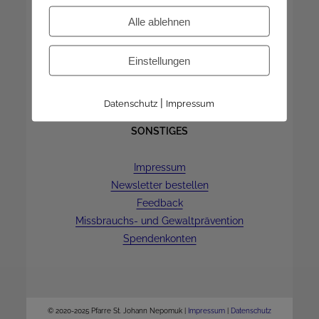
Dienstag | 9-12 Uhr
Alle ablehnen
Donnerstag | 16-18 Uhr
8.8.-23.8. ist geschlossen
Einstellungen
|
Datenschutz
Impressum
SONSTIGES
Impressum
Newsletter bestellen
Feedback
Missbrauchs- und Gewaltprävention
Spendenkonten
© 2020-2025 Pfarre St. Johann Nepomuk |
Impressum
|
Datenschutz