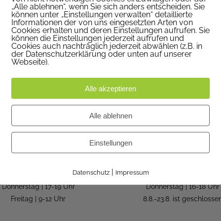
„Alle ablehnen“, wenn Sie sich anders entscheiden. Sie
können unter „Einstellungen verwalten“ detaillierte
Informationen der von uns eingesetzten Arten von
Cookies erhalten und deren Einstellungen aufrufen. Sie
können die Einstellungen jederzeit aufrufen und
Cookies auch nachträglich jederzeit abwählen (z.B. in
der Datenschutzerklärung oder unten auf unserer
Webseite).
Alle akzeptieren
Alle ablehnen
WIR SIND FÜR SIE DA
IN DEN FERIEN
Einstellungen
Montag | geschlossen
Kanzleistunden in den
Dienstag | 9-12 Uhr
Sommerferien:
|
Datenschutz
Impressum
Mittwoch | 9-12 Uhr
Dienstag | 9-12 Uhr
Donnerstag | 17-19 Uhr
Donnerstag | 16-18 Uhr
Freitag | 9-12 Uhr
8.8.-23.8. ist geschlosse