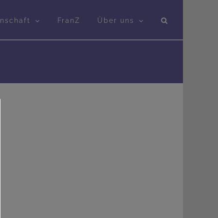
nschaft
FranZ
Über uns