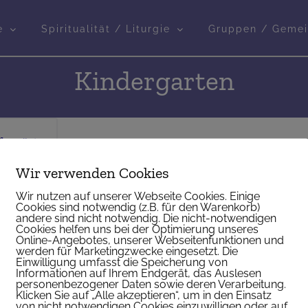
e
Spiritualität / Liturgie
Gruppen / Gemei
Kindergarten
dergärten
rien:
Wir verwenden Cookies
rgarten
pdated: 26.
Wir nutzen auf unserer Webseite Cookies. Einige
r 2026
Cookies sind notwendig (z.B. für den Warenkorb)
andere sind nicht notwendig. Die nicht-notwendigen
Cookies helfen uns bei der Optimierung unseres
Online-Angebotes, unserer Webseitenfunktionen und
werden für Marketingzwecke eingesetzt. Die
Einwilligung umfasst die Speicherung von
Informationen auf Ihrem Endgerät, das Auslesen
personenbezogener Daten sowie deren Verarbeitung.
Klicken Sie auf „Alle akzeptieren“, um in den Einsatz
von nicht notwendigen Cookies einzuwilligen oder auf