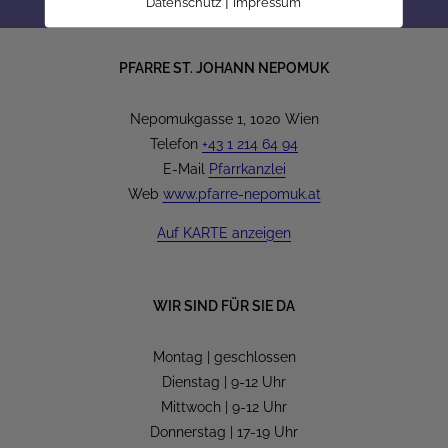
|
Datenschutz
Impressum
PFARRE ST. JOHANN NEPOMUK
Nepomukgasse 1, 1020 Wien
Telefon
+43 1 214 64 94
E-Mail
Pfarrkanzlei
Web
www.pfarre-nepomuk.at
Auf KARTE anzeigen
WIR SIND FÜR SIE DA
Montag | geschlossen
Dienstag | 9-12 Uhr
Mittwoch | 9-12 Uhr
Donnerstag | 17-19 Uhr