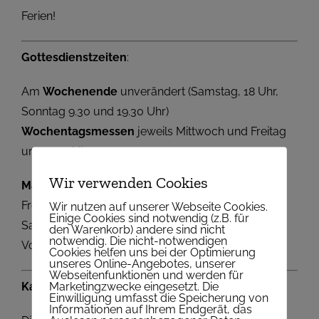
Ferien!
Gottesdienstzeiten
:
Am
Wochenende
unverändert (Samstag, 18 Uhr,
Sonntag 9.30 und 19.30 Uhr)
Wochentagsmessen
jeweils Mittwoch und Freitag
um 18.30 Uhr
Wir verwenden Cookies
Maria Himmelfahrt
:
Freitag 14.8. Vorabendmesse um 18:30 Uhr
Wir nutzen auf unserer Webseite Cookies.
Einige Cookies sind notwendig (z.B. für
Samstag 15.8. Hl. Messe um 9:30 Uhr
den Warenkorb) andere sind nicht
notwendig. Die nicht-notwendigen
Vorabendmesse für 16..8 um 18:00 Uhr
Cookies helfen uns bei der Optimierung
unseres Online-Angebotes, unserer
Webseitenfunktionen und werden für
Marketingzwecke eingesetzt. Die
Kanzleiöffnungszeiten
:
Einwilligung umfasst die Speicherung von
Informationen auf Ihrem Endgerät, das