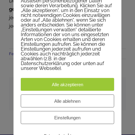
Auslesen personenbezogener Daten
Die
Pfarrkanzlei
ist
vom 8.8. bis 23.8.2026
sowie deren Verarbeitung. Klicken Sie auf
geschlossen
sonst
„Alle akzeptieren“, um in den Einsatz von
nicht notwendigen Cookies einzuwilligen
jeden
Dienstag, 9:00-12:00
Uhr und
oder auf „Alle ablehnen“, wenn Sie sich
anders entscheiden. Sie können unter
jeden
Donnerstag, 16:00-18:00
Uhr geöffnet.
„Einstellungen verwalten“ detaillierte
Informationen der von uns eingesetzten
Arten von Cookies erhalten und deren
Einstellungen aufrufen. Sie können die
Einstellungen jederzeit aufrufen und
Cookies auch nachträglich jederzeit
Ferien
,
Gottesdienste
,
Kanzlei
,
OnTop
|
0 Kommentare
abwählen (z.B. in der
Datenschutzerklärung oder unten auf
unserer Webseite).
Alle akzeptieren
Artikel teilen
X
Pinterest
E-
Alle ablehnen
Mail
Einstellungen