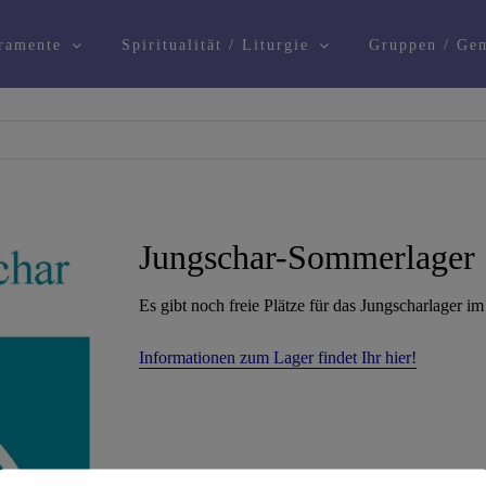
ramente
Spiritualität / Liturgie
Gruppen / Gem
Jungschar-Sommerlager
Es gibt noch freie Plätze für das Jungscharlager i
Informationen zum Lager findet Ihr hier!