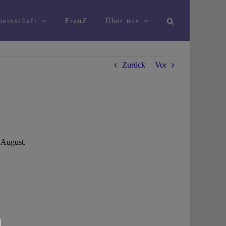
einschaft
FranZ
Über uns
Zurück
Vor
m August.