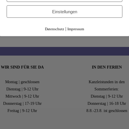
Einstellungen
|
Datenschutz
Impressum
WIR SIND FÜR SIE DA
IN DEN FERIEN
Montag | geschlossen
Kanzleistunden in den
Dienstag | 9-12 Uhr
Sommerferien:
Mittwoch | 9-12 Uhr
Dienstag | 9-12 Uhr
Donnerstag | 17-19 Uhr
Donnerstag | 16-18 Uhr
Freitag | 9-12 Uhr
8.8.-23.8. ist geschlossen