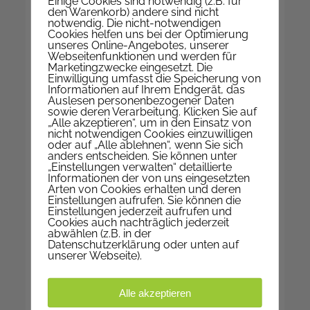
Einige Cookies sind notwendig (z.B. für
E-Mail
Pfarrkanzlei
den Warenkorb) andere sind nicht
notwendig. Die nicht-notwendigen
Web
www.pfarre-nepomuk.at
Cookies helfen uns bei der Optimierung
unseres Online-Angebotes, unserer
Auf KARTE anzeigen
Webseitenfunktionen und werden für
Marketingzwecke eingesetzt. Die
Einwilligung umfasst die Speicherung von
Informationen auf Ihrem Endgerät, das
Auslesen personenbezogener Daten
WIR SIND FÜR SIE DA
sowie deren Verarbeitung. Klicken Sie auf
„Alle akzeptieren“, um in den Einsatz von
nicht notwendigen Cookies einzuwilligen
Montag | geschlossen
oder auf „Alle ablehnen“, wenn Sie sich
Dienstag | 9-12 Uhr
anders entscheiden. Sie können unter
„Einstellungen verwalten“ detaillierte
Mittwoch | 9-12 Uhr
Informationen der von uns eingesetzten
Donnerstag | 17-19 Uhr
Arten von Cookies erhalten und deren
Einstellungen aufrufen. Sie können die
Freitag | 9-12 Uhr
Einstellungen jederzeit aufrufen und
Cookies auch nachträglich jederzeit
abwählen (z.B. in der
Datenschutzerklärung oder unten auf
unserer Webseite).
IN DEN FERIEN
Kanzleistunden in den
Alle akzeptieren
Sommerferien: