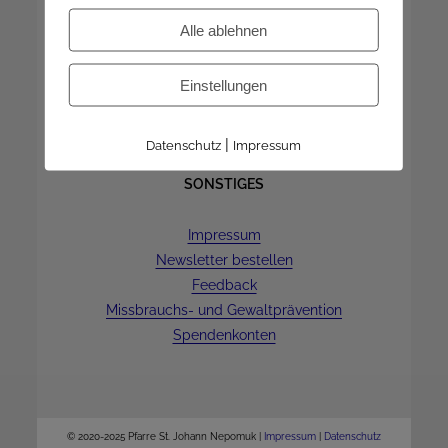
Dienstag | 9-12 Uhr
Alle ablehnen
Donnerstag | 16-18 Uhr
8.8.-23.8. ist geschlossen
Einstellungen
|
Datenschutz
Impressum
SONSTIGES
Impressum
Newsletter bestellen
Feedback
Missbrauchs- und Gewaltprävention
Spendenkonten
© 2020-2025 Pfarre St. Johann Nepomuk |
Impressum
|
Datenschutz