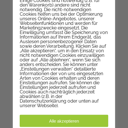
Einige Cookies sind notwendig (z.B. für
E-Mail
Pfarrkanzlei
den Warenkorb) andere sind nicht
notwendig. Die nicht-notwendigen
Web
www.pfarre-nepomuk.at
Cookies helfen uns bei der Optimierung
unseres Online-Angebotes, unserer
Auf KARTE anzeigen
Webseitenfunktionen und werden für
Marketingzwecke eingesetzt. Die
Einwilligung umfasst die Speicherung von
Informationen auf Ihrem Endgerät, das
Auslesen personenbezogener Daten
WIR SIND FÜR SIE DA
sowie deren Verarbeitung. Klicken Sie auf
„Alle akzeptieren“, um in den Einsatz von
nicht notwendigen Cookies einzuwilligen
Montag | geschlossen
oder auf „Alle ablehnen“, wenn Sie sich
Dienstag | 9-12 Uhr
anders entscheiden. Sie können unter
„Einstellungen verwalten“ detaillierte
Mittwoch | 9-12 Uhr
Informationen der von uns eingesetzten
Donnerstag | 17-19 Uhr
Arten von Cookies erhalten und deren
Einstellungen aufrufen. Sie können die
Freitag | 9-12 Uhr
Einstellungen jederzeit aufrufen und
Cookies auch nachträglich jederzeit
abwählen (z.B. in der
Datenschutzerklärung oder unten auf
unserer Webseite).
IN DEN FERIEN
Kanzleistunden in den
Alle akzeptieren
Sommerferien: