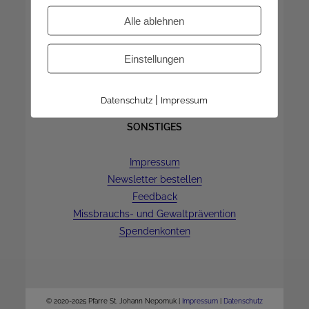
Dienstag | 9-12 Uhr
Alle ablehnen
Donnerstag | 16-18 Uhr
8.8.-23.8. ist geschlossen
Einstellungen
|
Datenschutz
Impressum
SONSTIGES
Impressum
Newsletter bestellen
Feedback
Missbrauchs- und Gewaltprävention
Spendenkonten
© 2020-2025 Pfarre St. Johann Nepomuk |
Impressum
|
Datenschutz