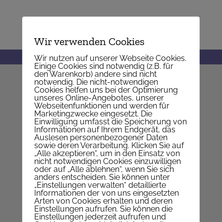
Wir verwenden Cookies
Wir nutzen auf unserer Webseite Cookies.
Einige Cookies sind notwendig (z.B. für
den Warenkorb) andere sind nicht
notwendig. Die nicht-notwendigen
PFARRE ST. JOHANN NEPOMUK
Cookies helfen uns bei der Optimierung
unseres Online-Angebotes, unserer
Webseitenfunktionen und werden für
Nepomukgasse 1, 1020 Wien
Marketingzwecke eingesetzt. Die
Einwilligung umfasst die Speicherung von
Telefon
+43 1 214 64 94
Informationen auf Ihrem Endgerät, das
E-Mail
Pfarrkanzlei
Auslesen personenbezogener Daten
sowie deren Verarbeitung. Klicken Sie auf
Web
www.pfarre-nepomuk.at
„Alle akzeptieren“, um in den Einsatz von
nicht notwendigen Cookies einzuwilligen
Auf KARTE anzeigen
oder auf „Alle ablehnen“, wenn Sie sich
anders entscheiden. Sie können unter
„Einstellungen verwalten“ detaillierte
Informationen der von uns eingesetzten
Arten von Cookies erhalten und deren
WIR SIND FÜR SIE DA
Einstellungen aufrufen. Sie können die
Einstellungen jederzeit aufrufen und