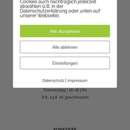
Cookies auch nachträglich jederzeit
Montag | geschlossen
abwählen (z.B. in der
Datenschutzerklärung oder unten auf
Dienstag | 9-12 Uhr
unserer Webseite).
Mittwoch | 9-12 Uhr
Donnerstag | 17-19 Uhr
Alle akzeptieren
Freitag | 9-12 Uhr
Alle ablehnen
IN DEN FERIEN
Einstellungen
Kanzleistunden in den
Sommerferien:
|
Datenschutz
Impressum
Dienstag | 9-12 Uhr
Donnerstag | 16-18 Uhr
8.8.-23.8. ist geschlossen
SONSTIGES