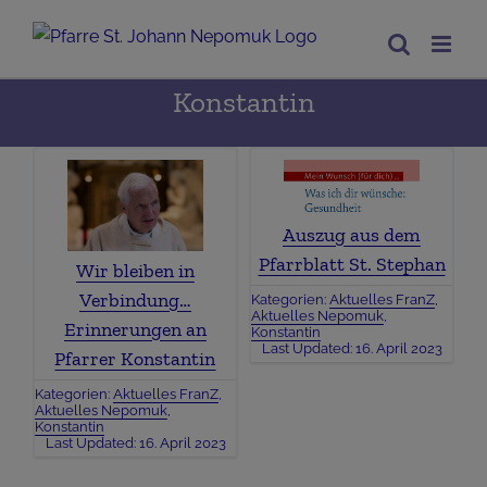
Zum
Inhalt
springen
Konstantin
Auszug aus dem
Pfarrblatt St. Stephan
Wir bleiben in
Verbindung…
Kategorien:
Aktuelles FranZ
,
Aktuelles Nepomuk
,
Erinnerungen an
Konstantin
Last Updated: 16. April 2023
Pfarrer Konstantin
Kategorien:
Aktuelles FranZ
,
Aktuelles Nepomuk
,
Konstantin
Last Updated: 16. April 2023