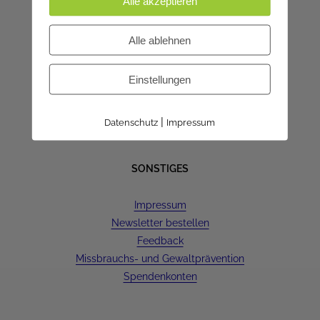
Alle akzeptieren
Kanzleistunden in den
Sommerferien:
Alle ablehnen
Dienstag | 9-12 Uhr
Donnerstag | 16-18 Uhr
Einstellungen
8.8.-23.8. ist geschlossen
|
Datenschutz
Impressum
SONSTIGES
Impressum
Newsletter bestellen
Feedback
Missbrauchs- und Gewaltprävention
Spendenkonten