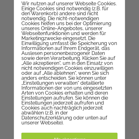
Wir nutzen auf unserer Webseite Cookies.
Nepomukgasse 1, 1020 Wien
Einige Cookies sind notwendig (z.B. für
Telefon
+43 1 214 64 94
den Warenkorb) andere sind nicht
notwendig. Die nicht-notwendigen
E-Mail
Pfarrkanzlei
Cookies helfen uns bei der Optimierung
Web
www.pfarre-nepomuk.at
unseres Online-Angebotes, unserer
Webseitenfunktionen und werden für
Marketingzwecke eingesetzt. Die
Auf KARTE anzeigen
Einwilligung umfasst die Speicherung von
Informationen auf Ihrem Endgerät, das
Auslesen personenbezogener Daten
sowie deren Verarbeitung. Klicken Sie auf
WIR SIND FÜR SIE DA
„Alle akzeptieren“, um in den Einsatz von
nicht notwendigen Cookies einzuwilligen
oder auf „Alle ablehnen“, wenn Sie sich
Montag | geschlossen
anders entscheiden. Sie können unter
„Einstellungen verwalten“ detaillierte
Dienstag | 9-12 Uhr
Informationen der von uns eingesetzten
Arten von Cookies erhalten und deren
Mittwoch | 9-12 Uhr
Einstellungen aufrufen. Sie können die
Donnerstag | 17-19 Uhr
Einstellungen jederzeit aufrufen und
Cookies auch nachträglich jederzeit
Freitag | 9-12 Uhr
abwählen (z.B. in der
Datenschutzerklärung oder unten auf
unserer Webseite).
IN DEN FERIEN