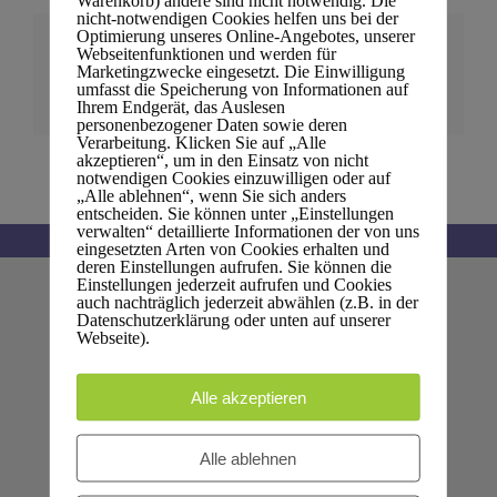
nicht-notwendigen Cookies helfen uns bei der
Optimierung unseres Online-Angebotes, unserer
Artikel teilen
Webseitenfunktionen und werden für
Marketingzwecke eingesetzt. Die Einwilligung
umfasst die Speicherung von Informationen auf
X
Pinterest
E-
Ihrem Endgerät, das Auslesen
Mail
personenbezogener Daten sowie deren
Verarbeitung. Klicken Sie auf „Alle
akzeptieren“, um in den Einsatz von nicht
notwendigen Cookies einzuwilligen oder auf
„Alle ablehnen“, wenn Sie sich anders
entscheiden. Sie können unter „Einstellungen
verwalten“ detaillierte Informationen der von uns
eingesetzten Arten von Cookies erhalten und
deren Einstellungen aufrufen. Sie können die
Einstellungen jederzeit aufrufen und Cookies
auch nachträglich jederzeit abwählen (z.B. in der
PFARRE ST. JOHANN NEPOMUK
Datenschutzerklärung oder unten auf unserer
Webseite).
Nepomukgasse 1, 1020 Wien
Telefon
+43 1 214 64 94
Alle akzeptieren
E-Mail
Pfarrkanzlei
Web
www.pfarre-nepomuk.at
Alle ablehnen
Auf KARTE anzeigen