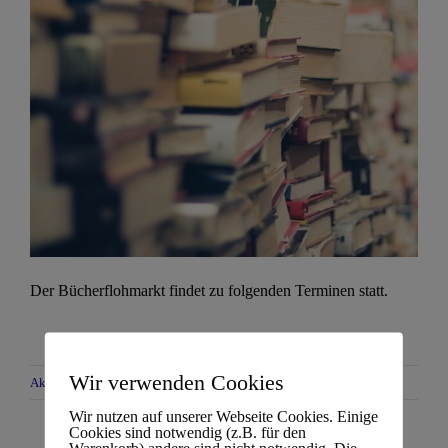
Der Bücherflohmarkt findet zu folgenden Terminen statt.
Wir verwenden Cookies
Aktuelles Nepomuk
|
0 Kommentare
Wir nutzen auf unserer Webseite Cookies. Einige
Cookies sind notwendig (z.B. für den
Warenkorb) andere sind nicht notwendig. Die