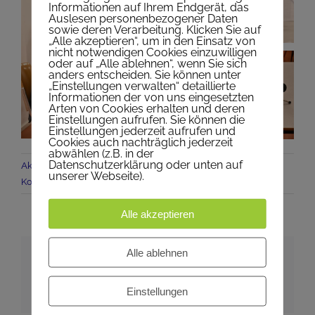
Informationen auf Ihrem Endgerät, das
Auslesen personenbezogener Daten
sowie deren Verarbeitung. Klicken Sie auf
„Alle akzeptieren“, um in den Einsatz von
nicht notwendigen Cookies einzuwilligen
oder auf „Alle ablehnen“, wenn Sie sich
anders entscheiden. Sie können unter
„Einstellungen verwalten“ detaillierte
Informationen der von uns eingesetzten
Arten von Cookies erhalten und deren
Einstellungen aufrufen. Sie können die
Einstellungen jederzeit aufrufen und
Cookies auch nachträglich jederzeit
abwählen (z.B. in der
Datenschutzerklärung oder unten auf
Aktuelles Nepomuk
,
Begegnung
,
Buch
,
Winter
|
0
unserer Webseite).
Kommentare
Alle akzeptieren
Alle ablehnen
Artikel teilen
X
Pinterest
E-
Einstellungen
Mail