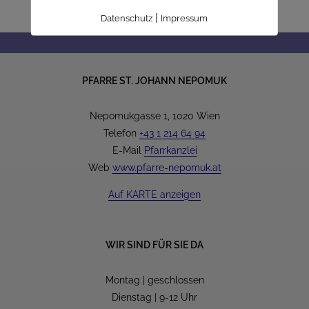
|
Datenschutz
Impressum
PFARRE ST. JOHANN NEPOMUK
Nepomukgasse 1, 1020 Wien
Telefon
+43 1 214 64 94
E-Mail
Pfarrkanzlei
Web
www.pfarre-nepomuk.at
Auf KARTE anzeigen
WIR SIND FÜR SIE DA
Montag | geschlossen
Dienstag | 9-12 Uhr