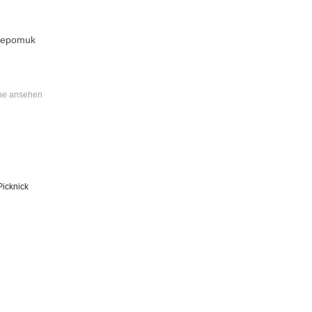
 Nepomuk
ne ansehen
Picknick