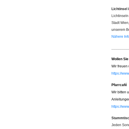
Lichtinsel
Lichtinsel
Stadt Wien
unserem Be
Nähere Info
________
Wollen Sie
Wir freuen 
https://ww
Pfarrcafé
Wir bitten 
Anleitungen
https://www
Stammtisc
Jeden Sonn