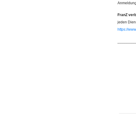
Anmeldung 
FranZ verb
jeden Dien
https://ww
________