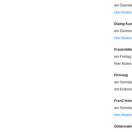
am Diensta
Hier finden
Dialog Ka
am Donners
Hier finden
Frauenbib
am Freitag
Hier finden
Firmung
am Sonntag
mit Erzbisc
FranZ feie
am Sonntag
Hier finden
Gottesnähe