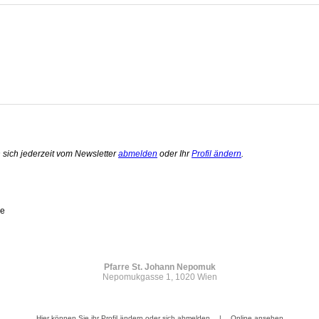
 sich jederzeit vom Newsletter
abmelden
oder Ihr
Profil ändern
.
ße
Pfarre St. Johann Nepomuk
Nepomukgasse 1, 1020 Wien
Hier können Sie ihr Profil ändern oder sich abmelden
|
Online ansehen