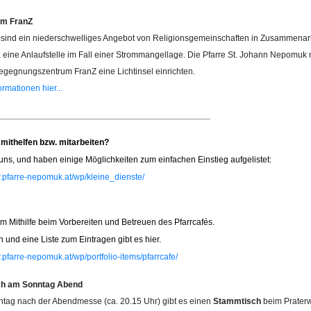
 im FranZ
n sind ein niederschwelliges Angebot von Religionsgemeinschaften in Zusammenarb
, eine Anlaufstelle im Fall einer Strommangellage. Die Pfarre St. Johann Nepomuk 
gegnungszentrum FranZ eine Lichtinsel einrichten.
rmationen hier...
____________________________________________
 mithelfen bzw. mitarbeiten?
uns, und haben einige Möglichkeiten zum einfachen Einstieg aufgelistet:
w.pfarre-nepomuk.at/wp/kleine_dienste/
um Mithilfe beim Vorbereiten und Betreuen des Pfarrcafés.
 und eine Liste zum Eintragen gibt es hier.
.pfarre-nepomuk.at/wp/portfolio-items/pfarrcafe/
h am Sonntag Abend
tag nach der Abendmesse (ca. 20.15 Uhr) gibt es einen
Stammtisch
beim Praterw